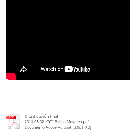
Clasificación final
2013-03-02 (CG) Picina Mayores.pdf
Documento Adobe Acrobat [389.1 KB]