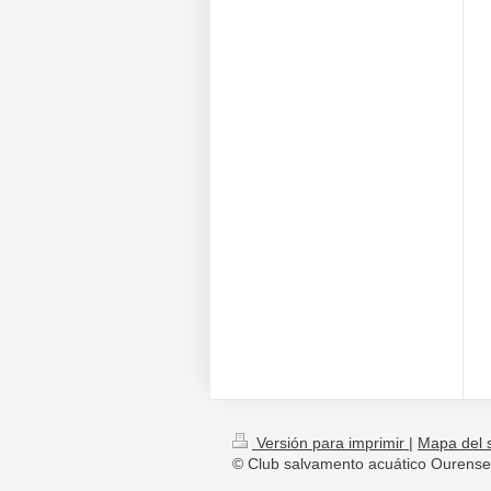
Versión para imprimir
|
Mapa del s
© Club salvamento acuático Ouren