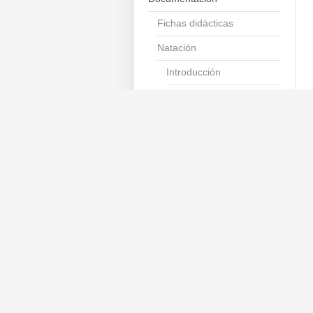
Fichas didácticas
Natación
Introducción
Consejos generales
Material
Enseñanza nivel 1 y 2
Consideraciones
didácticas
Cursillo intensivo
Escuela por niveles
Natación para bebés
Natación para
embarazadas