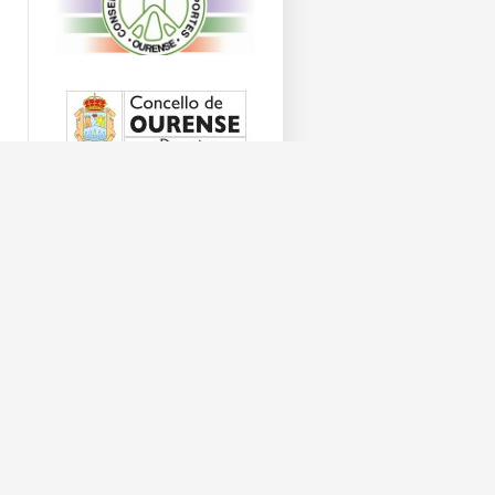
¿QUIERES HACERTE
SOCIO?
Llámanos:
606 383 802
678 432 768