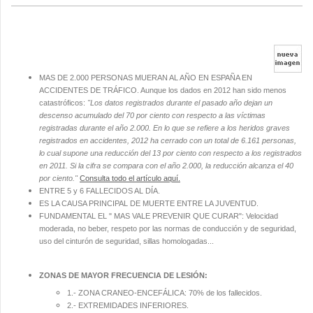
MAS DE 2.000 PERSONAS MUERAN AL AÑO EN ESPAÑA EN
ACCIDENTES DE TRÁFICO. Aunque los dados en 2012 han sido menos
catastróficos:
"Los datos registrados durante el pasado año dejan un
descenso acumulado del 70 por ciento con respecto a las víctimas
registradas durante el año 2.000. En lo que se refiere a los heridos graves
registrados en accidentes, 2012 ha cerrado con un total de 6.161 personas,
lo cual supone una reducción del 13 por ciento con respecto a los registrados
en 2011. Si la cifra se compara con el año 2.000, la reducción alcanza el 40
por ciento."
Consulta todo el artículo aquí.
ENTRE 5 y 6 FALLECIDOS AL DÍA.
ES LA CAUSA PRINCIPAL DE MUERTE ENTRE LA JUVENTUD.
FUNDAMENTAL EL " MAS VALE PREVENIR QUE CURAR": Velocidad
moderada, no beber, respeto por las normas de conducción y de seguridad,
uso del cinturón de seguridad, sillas homologadas...
ZONAS DE MAYOR FRECUENCIA DE LESIÓN:
1.- ZONA CRANEO-ENCEFÁLICA: 70% de los fallecidos.
2.- EXTREMIDADES INFERIORES.