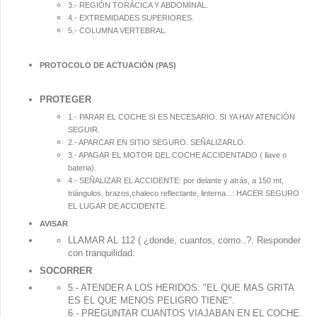
3.- REGIÓN TORÁCICA Y ABDOMINAL.
4.- EXTREMIDADES SUPERIORES.
5.- COLUMNA VERTEBRAL.
PROTOCOLO DE ACTUACIÓN (PAS)
PROTEGER
1.- PARAR EL COCHE SI ES NECESARIO. SI YA HAY ATENCIÓN
SEGUIR.
2.- APARCAR EN SITIO SEGURO. SEÑALIZARLO.
3.- APAGAR EL MOTOR DEL COCHE ACCIDENTADO ( llave o
bateria).
4.- SEÑALIZAR EL ACCIDENTE: por delante y atrás, a 150 mt,
triángulos, brazos,chaleco reflectante, linterna...: HACER SEGURO
EL LUGAR DE ACCIDENTE.
AVISAR
LLAMAR AL 112 ( ¿donde, cuantos, como..?. Responder
con tranquilidad.
SOCORRER
5.- ATENDER A LOS HERIDOS: "EL QUE MAS GRITA
ES EL QUE MENOS PELIGRO TIENE".
6.- PREGUNTAR CUANTOS VIAJABAN EN EL COCHE.