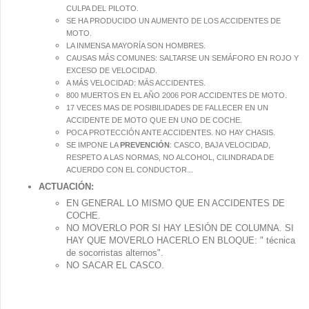
CULPA DEL PILOTO.
SE HA PRODUCIDO UN AUMENTO DE LOS ACCIDENTES DE
MOTO.
LA INMENSA MAYORÍA SON HOMBRES.
CAUSAS MÁS COMUNES: SALTARSE UN SEMÁFORO EN ROJO Y
EXCESO DE VELOCIDAD.
A MÁS VELOCIDAD: MÁS ACCIDENTES.
800 MUERTOS EN EL AÑO 2006 POR ACCIDENTES DE MOTO.
17 VECES MAS DE POSIBILIDADES DE FALLECER EN UN
ACCIDENTE DE MOTO QUE EN UNO DE COCHE.
POCA PROTECCIÓN ANTE ACCIDENTES. NO HAY CHASIS.
SE IMPONE LA
PREVENCIÓN
: CASCO, BAJA VELOCIDAD,
RESPETO A LAS NORMAS, NO ALCOHOL, CILINDRADA DE
ACUERDO CON EL CONDUCTOR...
ACTUACIÓN:
EN GENERAL LO MISMO QUE EN ACCIDENTES DE
COCHE.
NO MOVERLO POR SI HAY LESIÓN DE COLUMNA. SI
HAY QUE MOVERLO HACERLO EN BLOQUE: " técnica
de socorristas alternos".
NO SACAR EL CASCO.