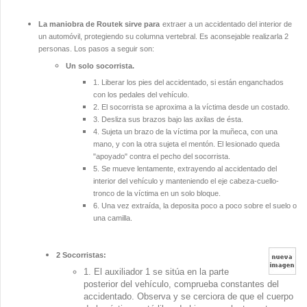
La maniobra de Routek sirve para
extraer a un accidentado del interior de
un automóvil, protegiendo su columna vertebral. Es aconsejable realizarla 2
personas. Los pasos a seguir son:
Un solo socorrista.
1. Liberar los pies del accidentado, si están enganchados
con los pedales del vehículo.
2. El socorrista se aproxima a la víctima desde un costado.
3. Desliza sus brazos bajo las axilas de ésta.
4. Sujeta un brazo de la víctima por la muñeca, con una
mano, y con la otra sujeta el mentón. El lesionado queda
"apoyado" contra el pecho del socorrista.
5. Se mueve lentamente, extrayendo al accidentado del
interior del vehículo y manteniendo el eje cabeza-cuello-
tronco de la víctima en un solo bloque.
6. Una vez extraída, la deposita poco a poco sobre el suelo o
una camilla.
2 Socorristas:
1. El auxiliador 1 se sitúa en la parte
posterior del vehículo, comprueba constantes del
accidentado. Observa y se cerciora de que el cuerpo