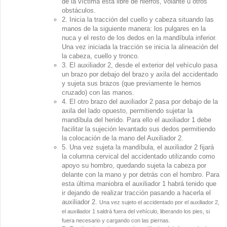
de la víctima está libre de hierros, volante u otros
obstáculos.
2. Inicia la tracción del cuello y cabeza situando las
manos de la siguiente manera: los pulgares en la
nuca y el resto de los dedos en la mandíbula inferior.
Una vez iniciada la tracción se inicia la alineación del
la cabeza, cuello y tronco.
3. El auxiliador 2, desde el exterior del vehículo pasa
un brazo por debajo del brazo y axila del accidentado
y sujeta sus brazos (que previamente le hemos
cruzado) con las manos.
4. El otro brazo del auxiliador 2 pasa por debajo de la
axila del lado opuesto, permitiendo sujetar la
mandíbula del herido. Para ello el auxiliador 1 debe
facilitar la sujeción levantado sus dedos permitiendo
la colocación de la mano del Auxiliador 2.
5. Una vez sujeta la mandíbula, el auxiliador 2 fijará
la columna cervical del accidentado utilizando como
apoyo su hombro, quedando sujeta la cabeza por
delante con la mano y por detrás con el hombro. Para
esta última maniobra el auxiliador 1 habrá tenido que
ir dejando de realizar tracción pasando a hacerla el
auxiliador 2.
Una vez sujeto el accidentado por el auxiliador 2,
el auxiliador 1 saldrá fuera del vehículo, liberando los pies, si
fuera necesario y cargando con las piernas.